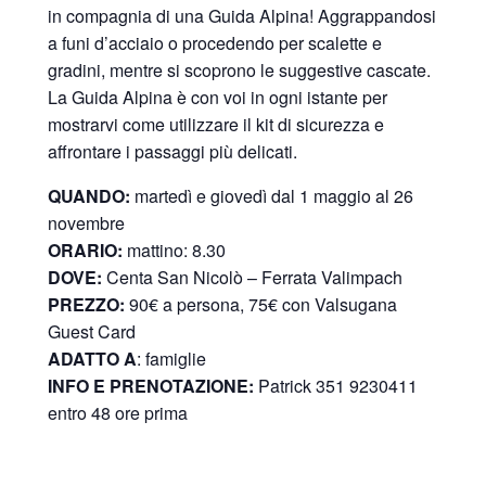
in compagnia di una Guida Alpina! Aggrappandosi
a funi d’acciaio o procedendo per scalette e
gradini, mentre si scoprono le suggestive cascate.
La Guida Alpina è con voi in ogni istante per
mostrarvi come utilizzare il kit di sicurezza e
affrontare i passaggi più delicati.
QUANDO:
martedì e giovedì dal 1 maggio al 26
novembre
ORARIO:
mattino: 8.30
DOVE:
Centa San Nicolò –
Ferrata Valimpach
PREZZO:
90€ a persona, 75€ con Valsugana
Guest Card
ADATTO A
: famiglie
INFO E PRENOTAZIONE:
Patrick 351 9230411
entro 48 ore prima