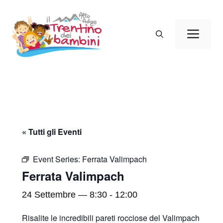
Vai
al
Men
contenuto
« Tutti gli Eventi
Event Series:
Ferrata Valimpach
Ferrata Valimpach
24 Settembre — 8:30
-
12:00
Risalite le incredibili pareti rocciose del Valimpach