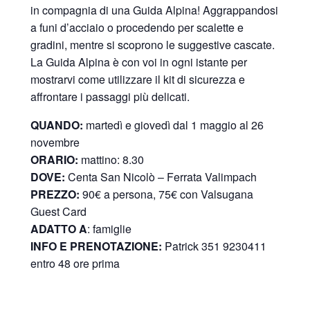
in compagnia di una Guida Alpina! Aggrappandosi
a funi d’acciaio o procedendo per scalette e
gradini, mentre si scoprono le suggestive cascate.
La Guida Alpina è con voi in ogni istante per
mostrarvi come utilizzare il kit di sicurezza e
affrontare i passaggi più delicati.
QUANDO:
martedì e giovedì dal 1 maggio al 26
novembre
ORARIO:
mattino: 8.30
DOVE:
Centa San Nicolò –
Ferrata Valimpach
PREZZO:
90€ a persona, 75€ con Valsugana
Guest Card
ADATTO A
: famiglie
INFO E PRENOTAZIONE:
Patrick 351 9230411
entro 48 ore prima