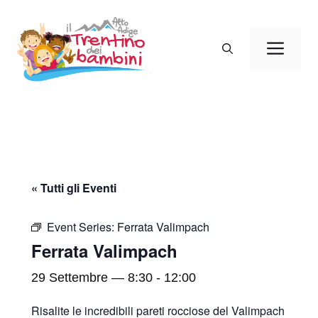
Vai
al
Men
contenuto
« Tutti gli Eventi
Event Series:
Ferrata Valimpach
Ferrata Valimpach
29 Settembre — 8:30
-
12:00
Risalite le incredibili pareti rocciose del Valimpach