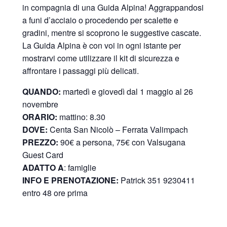
in compagnia di una Guida Alpina! Aggrappandosi
a funi d’acciaio o procedendo per scalette e
gradini, mentre si scoprono le suggestive cascate.
La Guida Alpina è con voi in ogni istante per
mostrarvi come utilizzare il kit di sicurezza e
affrontare i passaggi più delicati.
QUANDO:
martedì e giovedì dal 1 maggio al 26
novembre
ORARIO:
mattino: 8.30
DOVE:
Centa San Nicolò –
Ferrata Valimpach
PREZZO:
90€ a persona, 75€ con Valsugana
Guest Card
ADATTO A
: famiglie
INFO E PRENOTAZIONE:
Patrick 351 9230411
entro 48 ore prima