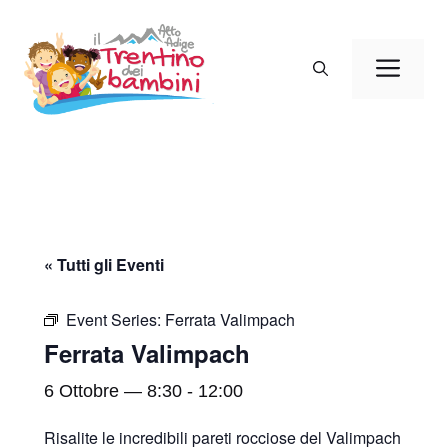
Vai
al
Men
contenuto
« Tutti gli Eventi
Event Series:
Ferrata Valimpach
Ferrata Valimpach
6 Ottobre — 8:30
-
12:00
Risalite le incredibili pareti rocciose del Valimpach