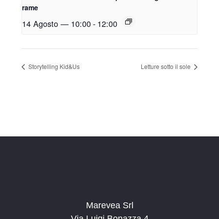
rame
14 Agosto — 10:00
-
12:00
Storytelling Kid&Us
Letture sotto il sole
Marevea Srl
Via Luigi Bonazza 4