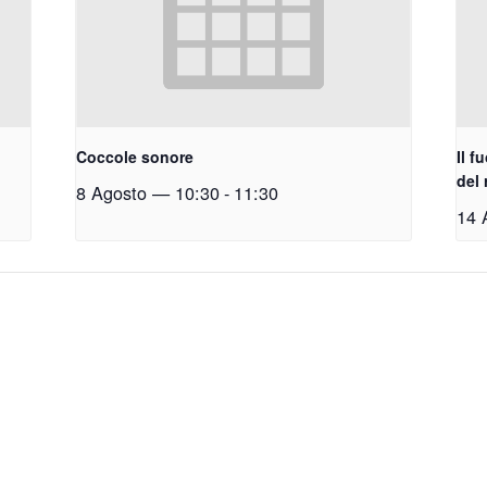
Coccole sonore
Il f
del
8 Agosto — 10:30
-
11:30
14 