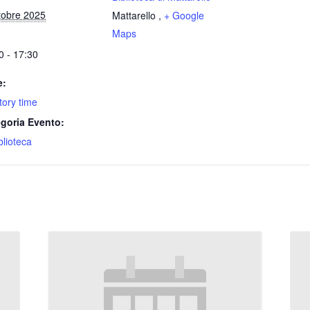
tobre 2025
Mattarello
,
+ Google
Maps
0 - 17:30
e:
story time
goria Evento:
blioteca