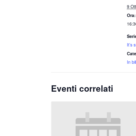
9 Ot
Ora:
16:3
Seri
It’s 
Cate
In bi
Eventi correlati