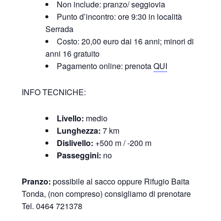
Non include: pranzo/ seggiovia
Punto d’incontro: ore 9:30 in località
Serrada
Costo: 20,00 euro dai 16 anni; minori di
anni 16 gratuito
Pagamento online: prenota
QUI
INFO TECNICHE:
Livello:
medio
Lunghezza:
7 km
Dislivello:
+500 m / -200 m
Passeggini:
no
Pranzo:
possibile al sacco oppure Rifugio Baita
Tonda, (non compreso) consigliamo di prenotare
Tel. 0464 721378