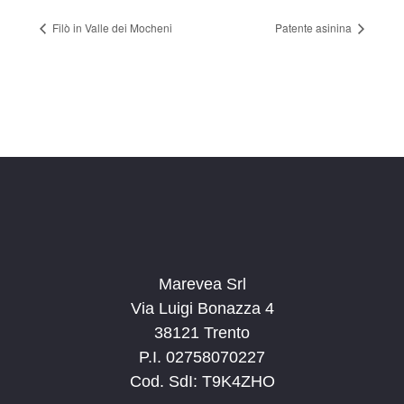
Filò in Valle dei Mocheni
Patente asinina
Marevea Srl
Via Luigi Bonazza 4
38121 Trento
P.I. 02758070227
Cod. SdI: T9K4ZHO