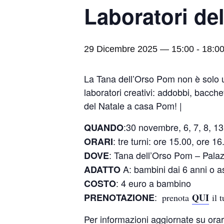
Laboratori de
29 Dicembre 2025 — 15:00
-
18:0
La Tana dell’Orso Pom non è solo un
laboratori creativi: addobbi, bacchet
del Natale a casa Pom! |
:30 novembre, 6, 7, 8, 1
QUANDO
: tre turni: ore 15.00, ore 1
ORARI
: Tana dell’Orso Pom – Palaz
DOVE
A: bambini dai 6 anni o ass
ADATTO
: 4 euro a bambino
COSTO
:
PRENOTAZIONE
QUI
prenota
il t
Per informazioni aggiornate su orar