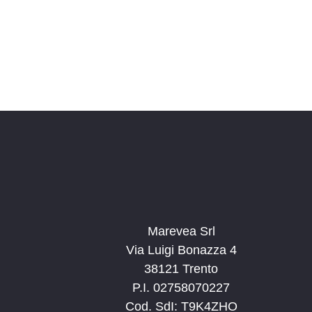
Marevea Srl
Via Luigi Bonazza 4
38121 Trento
P.I. 02758070227
Cod. SdI: T9K4ZHO