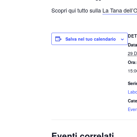
Scopri qui tutto sulla
La Tana dell’
DET
Salva nel tuo calendario
Data
29 D
Ora:
15:0
Seri
Labo
Cate
Event
Eventi correlati