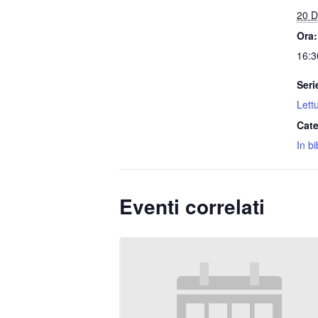
20 D
Ora:
16:3
Seri
Lett
Cate
In bi
Eventi correlati