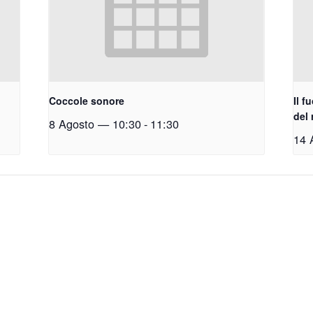
Coccole sonore
Il f
del
8 Agosto — 10:30
-
11:30
14 