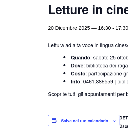
Letture in cin
20 Dicembre 2025 — 16:30
-
17:3
Lettura ad alta voce in lingua cine
: sabato 25 otto
Quando
:
biblioteca dei raga
Dove
: partecipazione gr
Costo
: 0461.889559 | bibl
Info
Scoprite tutti gli appuntamenti per
DET
Salva nel tuo calendario
Data