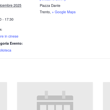
icembre 2025
Piazza Dante
Trento
,
+ Google Maps
0 - 17:30
e:
ure in cinese
goria Evento:
blioteca