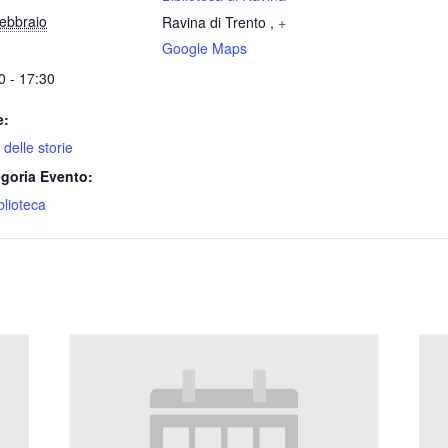
ebbraio
Ravina di Trento
,
+
Google Maps
0 - 17:30
e:
 delle storie
goria Evento:
blioteca