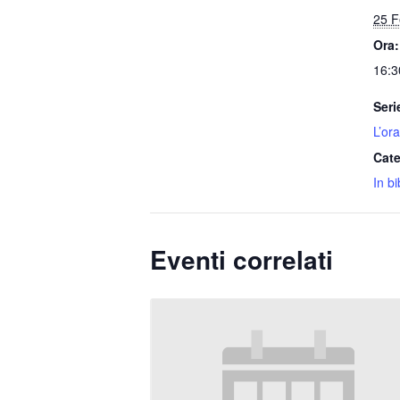
25 F
Ora:
16:3
Seri
L’ora
Cate
In bi
Eventi correlati