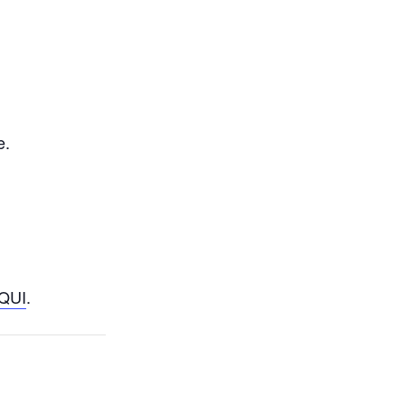
e.
QUI
.