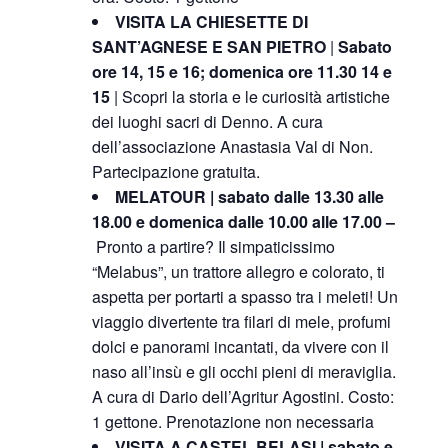
VISITA LA CHIESETTE DI
SANT’AGNESE E SAN PIETRO
|
Sabato
ore 14, 15 e 16; domenica ore 11.30 14 e
15
| Scopri la storia e le curiosità artistiche
dei luoghi sacri di Denno. A cura
dell’associazione Anastasia Val di Non.
Partecipazione gratuita.
MELATOUR | sabato dalle 13.30 alle
18.00 e domenica dalle 10.00 alle 17.00 –
Pronto a partire? Il simpaticissimo
“Melabus”, un trattore allegro e colorato, ti
aspetta per portarti a spasso tra i meleti! Un
viaggio divertente tra filari di mele, profumi
dolci e panorami incantati, da vivere con il
naso all’insù e gli occhi pieni di meraviglia.
A cura di Dario dell’Agritur Agostini. Costo:
1 gettone. Prenotazione non necessaria
VISITA A CASTEL BELASI | sabato e