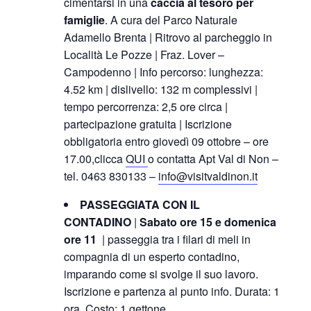
cimentarsi in una
caccia al tesoro per
famiglie
. A cura del Parco Naturale
Adamello Brenta |
​Ritrovo al parcheggio in
Località Le Pozze | Fraz. Lover –
Campodenno | Info percorso: lunghezza:
4.52 km | dislivello: 132 m complessivi |
tempo percorrenza: 2,5 ore circa |
partecipazione gratuita | Iscrizione
obbligatoria entro giovedì 09 ottobre – ore
17.00,clicca
QUI
o
contatta
Apt Val di Non –
tel. 0463 830133 –
info@visitvaldinon.it
PASSEGGIATA CON IL
CONTADINO
|
Sabato ore 15 e domenica
ore 11
| passeggia tra i filari di meli in
compagnia di un esperto contadino,
imparando come si svolge il suo lavoro.
Iscrizione e partenza al punto info. Durata: 1
ora. Costo: 1 gettone