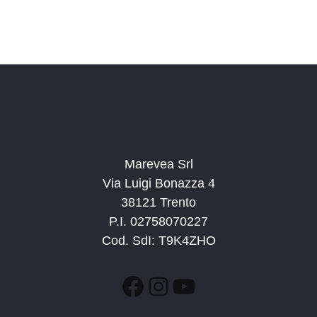
Marevea Srl
Via Luigi Bonazza 4
38121 Trento
P.I. 02758070227
Cod. SdI: T9K4ZHO
Facebook
Instagram
YouTube