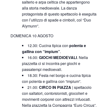
salterio e arpa celtica che appartengono
alla storia medioevale. La danza
protagonista di questo spettacolo è eseguita
con l’utilizzo di spade e cimboli, col “Duo
Alymunn”.
DOMENICA 10 AGOSTO
12.30: Cucina tipica con
polenta e
gallina con “impium”
.
16.00:
GIOCHI MEDIOEVALI
. Nella
piazzetta ci si incontra per giochi e
passatempi medioevali.
18.30: Festa nel borgo e cucina tipica
con polenta e gallina con “impium”.
21.00:
CIRCO IN PIAZZA
| spettacolo
con saltatori, contorsionisti, giocolieri e
movimenti corporei con attrezzi infuocati.
Nella piazzetta la Compagnia “Euro Circus”.