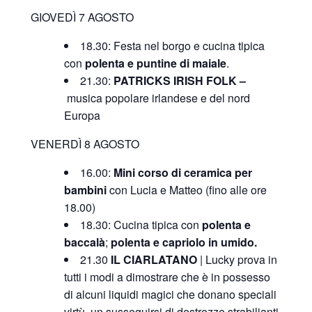
GIOVEDÌ 7 AGOSTO
18.30: Festa nel borgo e cucina tipica
con
polenta e puntine di maiale
.
21.30:
PATRICKS IRISH FOLK –
musica popolare irlandese e del nord
Europa
VENERDÌ 8 AGOSTO
16.00:
Mini corso di ceramica per
bambini
con Lucia e Matteo (fino alle ore
18.00)
18.30: Cucina tipica con
polenta e
baccalà
;
polenta e capriolo in umido.
21.30
IL CIARLATANO
| Lucky prova in
tutti i modi a dimostrare che è in possesso
di alcuni liquidi magici che donano speciali
virtù, un susseguirsi di destrezze strabilianti