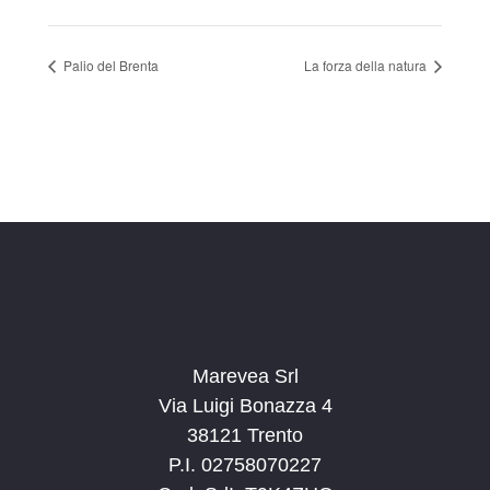
Palio del Brenta
La forza della natura
Marevea Srl
Via Luigi Bonazza 4
38121 Trento
P.I. 02758070227