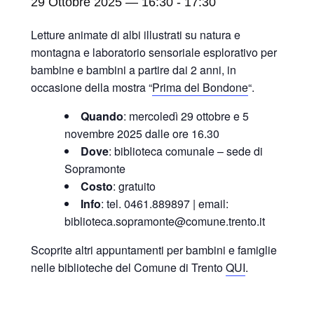
29 Ottobre 2025 — 16:30
-
17:30
Letture animate di albi illustrati su natura e
montagna e laboratorio sensoriale esplorativo per
bambine e bambini a partire dai 2 anni, in
occasione della mostra “
Prima del Bondone
“.
Quando
: mercoledì 29 ottobre e 5
novembre 2025 dalle ore 16.30
Dove
: biblioteca comunale – sede di
Sopramonte
Costo
: gratuito
Info
: tel. 0461.889897 | email:
biblioteca.sopramonte@comune.trento.it
Scoprite altri appuntamenti per bambini e famiglie
nelle biblioteche del Comune di Trento
QUI
.