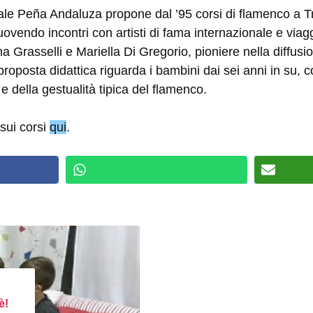
ale Peña Andaluza propone dal ’95 corsi di flamenco a T
muovendo incontri con artisti di fama internazionale e viag
na Grasselli e Mariella Di Gregorio, pioniere nella diffusi
roposta didattica riguarda i bambini dai sei anni in su, coi
 e della gestualità tipica del flamenco.
sui corsi
qui
.
è!