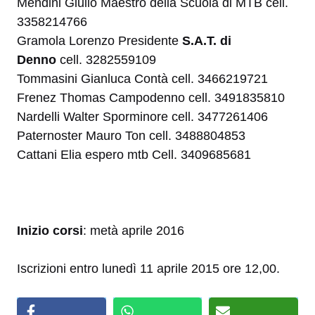
Mendini Giulio Maestro della Scuola di MTB cell.
3358214766
Gramola Lorenzo Presidente
S.A.T. di
Denno
cell. 3282559109
Tommasini Gianluca Contà cell. 3466219721
Frenez Thomas Campodenno cell. 3491835810
Nardelli Walter Sporminore cell. 3477261406
Paternoster Mauro Ton cell. 3488804853
Cattani Elia espero mtb Cell. 3409685681
Inizio corsi
: metà aprile 2016
Iscrizioni entro lunedì 11 aprile 2015 ore 12,00.