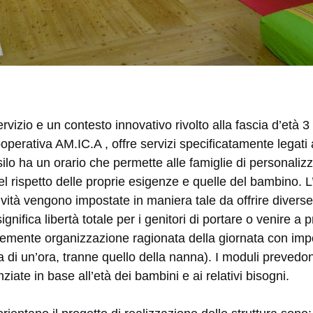
ervizio e un contesto innovativo rivolto alla fascia d’età 3
operativa AM.IC.A , offre servizi specificatamente legati
asilo ha un orario che permette alle famiglie di personali
nel rispetto delle proprie esigenze e quelle del bambino. L
ività vengono impostate in maniera tale da offrire diverse 
gnifica libertà totale per i genitori di portare o venire a 
emente organizzazione ragionata della giornata con imp
ata di un’ora, tranne quello della nanna). I moduli prevedo
iate in base all’età dei bambini e ai relativi bisogni.