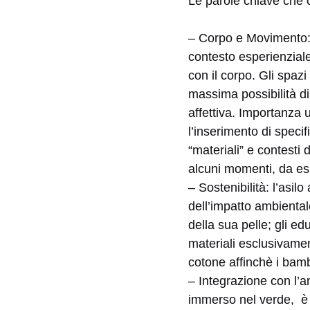
Le parole chiave che o
– Corpo e Movimento: 
contesto esperienziale
con il corpo. Gli spazi
massima possibilità di
affettiva. Importanza
l’inserimento di specif
“materiali” e contesti 
alcuni momenti, da esp
– Sostenibilità: l’asil
dell’impatto ambiental
della sua pelle; gli e
materiali esclusivame
cotone affinchè i bambi
– Integrazione con l’a
immerso nel verde, è l