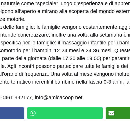
e naturale come “speciale” luogo d’esperienza e di appre
volgono all’aperto e mirano alla scoperta del mondo estern
ze motorie.
va delle famiglie: le famiglie vengono costantemente agg
o intende concretizzare; inoltre una volta alla settimana è i
pecifica per le famiglie: il massaggio infantile per i bamb
icomotorio per i bambini 12-24 mesi e 24-36 mesi. Queste
a parte della giornata (dalle 17.30 alle 19.00) per garant
e. Agli incontri possono partecipare tutte le famiglie dei b
l’orario di frequenza. Una volta al mese vengono inoltre
to tematico inerenti il bambino nella fascia 0-3 anni, la 
i: 0461.992177, info@amicacoop.net