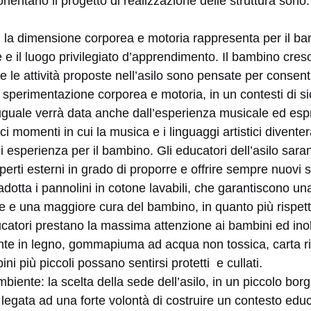
rientano il progetto di realizzazione delle struttura sono:
la dimensione corporea e motoria rappresenta per il ba
 e il luogo privilegiato d’apprendimento. Il bambino cres
 e le attività proposte nell’asilo sono pensate per consent
 sperimentazione corporea e motoria, in un contesti di s
 uguale verrà data anche dall’esperienza musicale ed esp
ici momenti in cui la musica e i linguaggi artistici divente
di esperienza per il bambino. Gli educatori dell’asilo sara
erti esterni in grado di proporre e offrire sempre nuovi s
o adotta i pannolini in cotone lavabili, che garantiscono u
e e una maggiore cura del bambino, in quanto più rispett
ducatori prestano la massima attenzione ai bambini ed inolt
nte in legno, gommapiuma ad acqua non tossica, carta ri
ni più piccoli possano sentirsi protetti e cullati.
mbiente: la scelta della sede dell’asilo, in un piccolo bo
egata ad una forte volontà di costruire un contesto educ