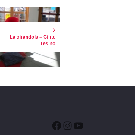
La girandola – Cinte
Tesino
Facebook
Instagram
YouTube