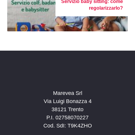
Servizio baby sitting: come
regolarizzarlo?
Marevea Srl
Via Luigi Bonazza 4
38121 Trento
P.I. 02758070227
Cod. SdI: T9K4ZHO