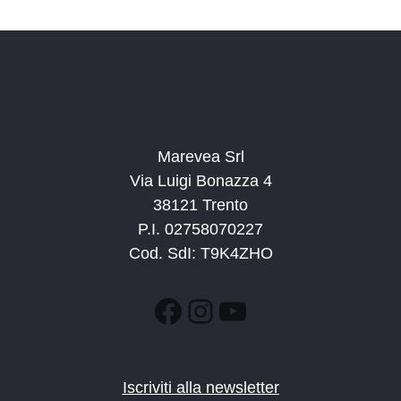
d
a
t
a
.
Marevea Srl
Via Luigi Bonazza 4
38121 Trento
P.I. 02758070227
Cod. SdI: T9K4ZHO
Facebook
Instagram
YouTube
Iscriviti alla newsletter