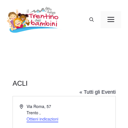
Vai
al
Men
contenuto
ACLI
« Tutti gli Eventi
I
Via Roma, 57
n
Trento
,
d
Ottieni indicazioni
i