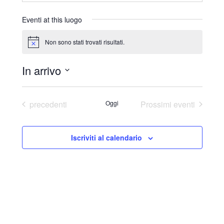
r
i
Eventi at this luogo
z
z
Non sono stati trovati risultati.
N
o
o
t
In arrivo
i
c
S
e
e
Eventi
precedenti
Oggi
Prossimi eventi
l
e
Iscriviti al calendario
z
i
o
n
a
l
a