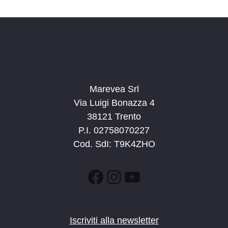
d
a
t
a
.
Marevea Srl
Via Luigi Bonazza 4
38121 Trento
P.I. 02758070227
Cod. SdI: T9K4ZHO
Facebook
Instagram
YouTube
Iscriviti alla newsletter