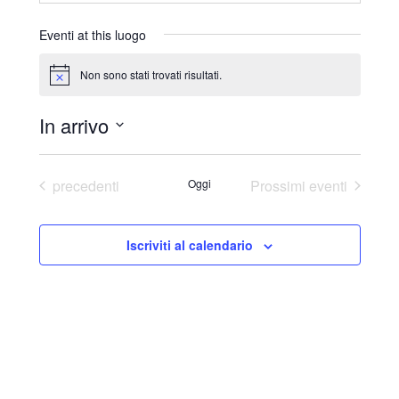
r
i
Eventi at this luogo
z
z
Non sono stati trovati risultati.
N
o
o
t
In arrivo
i
c
S
e
e
Eventi
precedenti
Oggi
Prossimi eventi
l
e
Iscriviti al calendario
z
i
o
n
a
l
a