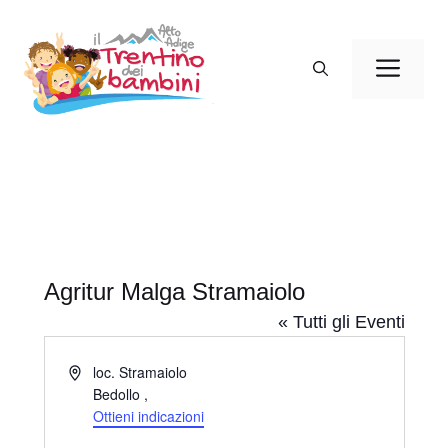
Vai
al
Men
contenuto
Agritur Malga Stramaiolo
« Tutti gli Eventi
I
loc. Stramaiolo
n
Bedollo
,
d
Ottieni indicazioni
i