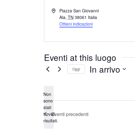
I
Piazza San Giovanni
n
Ala
,
TN
38061
Italia
d
Ottieni indicazioni
i
r
i
z
Eventi at this luogo
z
o
In arrivo
Oggi
S
e
Non
l
sono
e
stati
N
z
Eventi
precedenti
trovati
o
i
risultati.
t
o
i