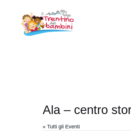
Vai
al
contenuto
Ala – centro sto
« Tutti gli Eventi