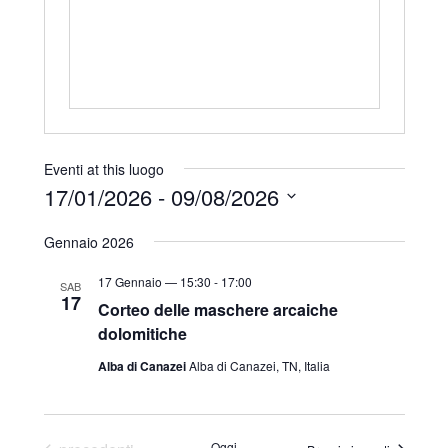
r
i
z
z
o
Eventi at this luogo
17/01/2026
 - 
09/08/2026
S
Gennaio 2026
e
l
17 Gennaio — 15:30
-
17:00
SAB
17
e
Corteo delle maschere arcaiche
dolomitiche
z
i
Alba di Canazei
Alba di Canazei, TN, Italia
o
n
a
Oggi