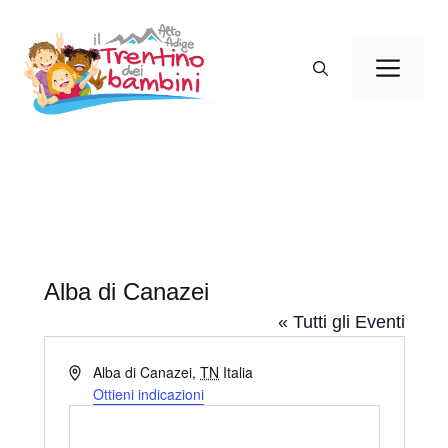
Vai
al
Men
contenuto
Alba di Canazei
« Tutti gli Eventi
I
Alba di Canazei
,
TN
Italia
n
Ottieni indicazioni
d
i