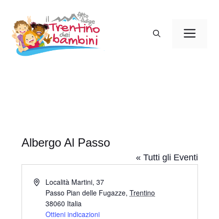
Vai
al
Men
contenuto
Albergo Al Passo
« Tutti gli Eventi
I
Località Martini, 37
n
Passo Pian delle Fugazze
,
Trentino
d
38060
Italia
i
Ottieni indicazioni