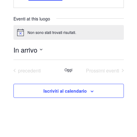
r
i
z
Eventi at this luogo
z
o
Non sono stati trovati risultati.
N
o
t
In arrivo
i
c
S
e
e
Eventi
precedenti
Oggi
Prossimi eventi
l
e
Iscriviti al calendario
z
i
o
n
a
l