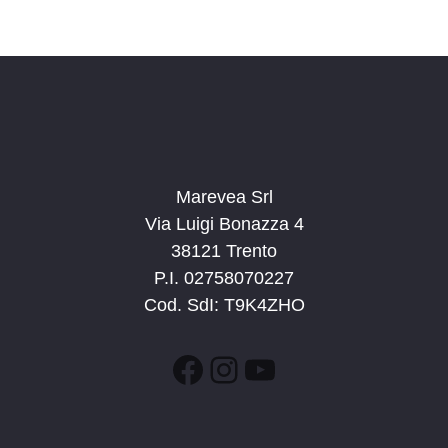
a
d
a
t
a
.
Marevea Srl
Via Luigi Bonazza 4
38121 Trento
P.I. 02758070227
Cod. SdI: T9K4ZHO
Facebook
Instagram
YouTube