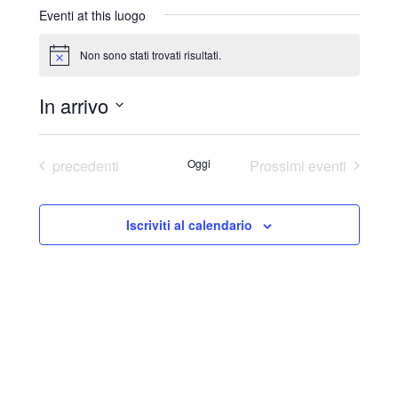
r
Eventi at this luogo
i
z
Non sono stati trovati risultati.
N
z
o
o
t
In arrivo
i
c
S
e
e
Eventi
precedenti
Oggi
Prossimi eventi
l
e
Iscriviti al calendario
z
i
o
n
a
l
a
d