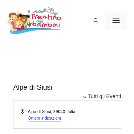
Vai
al
Men
contenuto
Alpe di Siusi
« Tutti gli Eventi
I
Alpe di Siusi
,
39040
Italia
n
Ottieni indicazioni
d
i