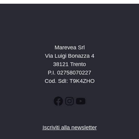
a
t
a
.
Marevea Srl
Via Luigi Bonazza 4
38121 Trento
P.I. 02758070227
Cod. SdI: T9K4ZHO
Facebook
Instagram
YouTube
Iscriviti alla newsletter