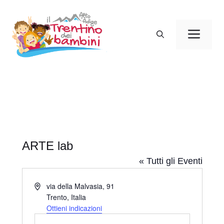
Vai
al
Men
contenuto
ARTE lab
« Tutti gli Eventi
I
via della Malvasia, 91
n
Trento
,
Italia
d
Ottieni indicazioni
i