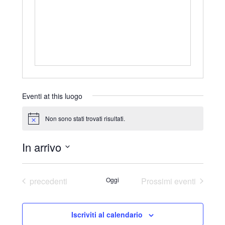
r
i
z
z
o
Eventi at this luogo
Non sono stati trovati risultati.
N
o
t
In arrivo
i
c
S
e
e
Eventi
precedenti
Oggi
Prossimi eventi
l
e
Iscriviti al calendario
z