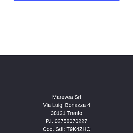
i
o
n
a
l
a
d
a
t
a
.
Marevea Srl
Via Luigi Bonazza 4
38121 Trento
P.I. 02758070227
Cod. SdI: T9K4ZHO