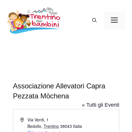
Vai
al
Men
contenuto
Associazione Allevatori Capra
Pezzata Mòchena
« Tutti gli Eventi
I
Via Verdi, 1
n
Bedollo
,
Trentino
38043
Italia