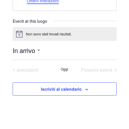
d
Ottieni indicazioni
i
r
i
Eventi at this luogo
z
z
Non sono stati trovati risultati.
N
o
o
t
In arrivo
i
c
S
e
e
Eventi
precedenti
Oggi
Prossimi eventi
l
e
Iscriviti al calendario
z
i
o
n
a
l