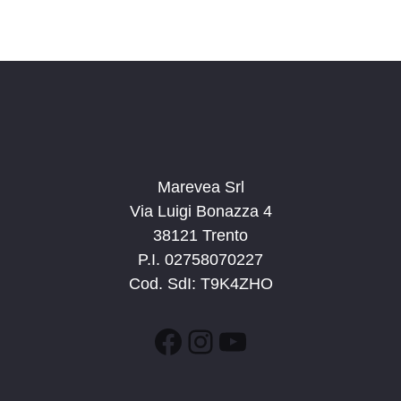
a
d
a
t
a
.
Marevea Srl
Via Luigi Bonazza 4
38121 Trento
P.I. 02758070227
Cod. SdI: T9K4ZHO
Facebook
Instagram
YouTube