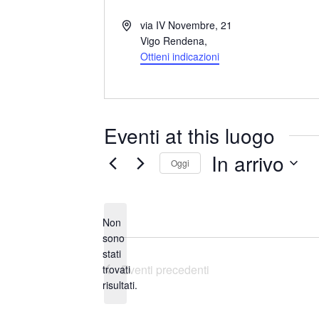
I
via IV Novembre, 21
n
Vigo Rendena
,
d
Ottieni indicazioni
i
r
i
z
Eventi at this luogo
z
o
In arrivo
Oggi
S
e
Non
l
sono
e
stati
N
z
Eventi
precedenti
trovati
o
i
risultati.
t
o
i