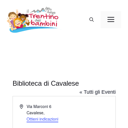
Vai
al
Men
contenuto
Biblioteca di Cavalese
« Tutti gli Eventi
I
Via Marconi 6
n
Cavalese
,
d
Ottieni indicazioni
i