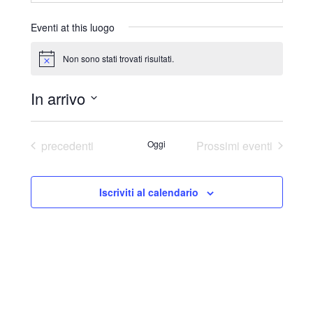
r
i
Eventi at this luogo
z
z
Non sono stati trovati risultati.
N
o
o
t
In arrivo
i
c
S
e
e
Eventi
precedenti
Oggi
Prossimi eventi
l
e
Iscriviti al calendario
z
i
o
n
a
l
a