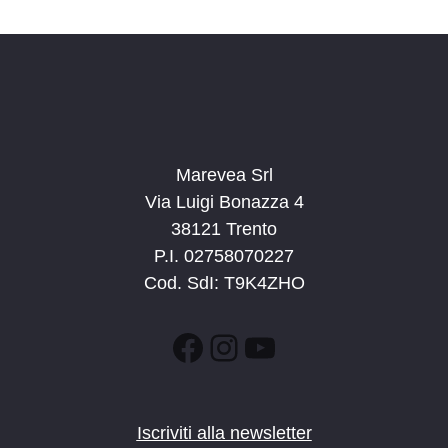
d
a
t
a
.
Marevea Srl
Via Luigi Bonazza 4
38121 Trento
P.I. 02758070227
Cod. SdI: T9K4ZHO
Facebook
Instagram
YouTube
Iscriviti alla newsletter