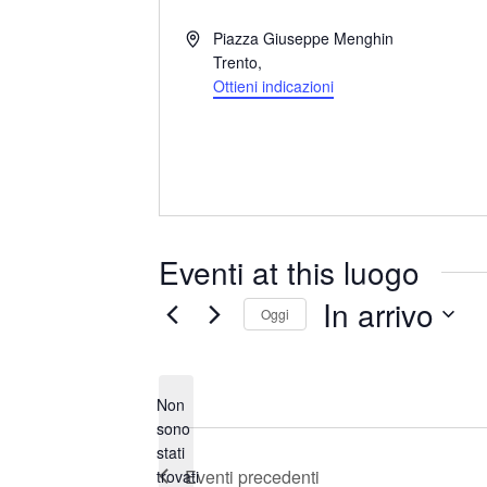
I
Piazza Giuseppe Menghin
n
Trento
,
d
Ottieni indicazioni
i
r
i
z
z
o
Eventi at this luogo
In arrivo
Oggi
S
e
Non
l
sono
e
stati
N
z
Eventi
precedenti
trovati
o