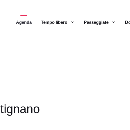
Agenda
Tempo libero
Passeggiate
Do
rtignano