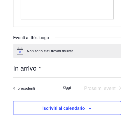
Eventi at this luogo
Non sono stati trovati risultati.
N
o
t
In arrivo
i
c
S
e
e
Oggi
Prossimi eventi
Eventi
precedenti
l
e
Iscriviti al calendario
z
i
o
n