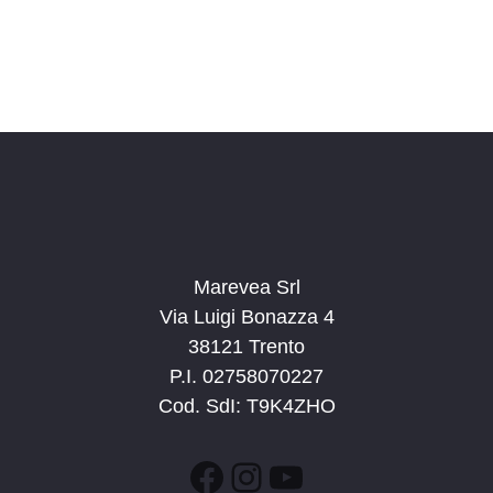
a
l
a
d
a
t
a
.
Marevea Srl
Via Luigi Bonazza 4
38121 Trento
P.I. 02758070227
Cod. SdI: T9K4ZHO
Facebook
Instagram
YouTube