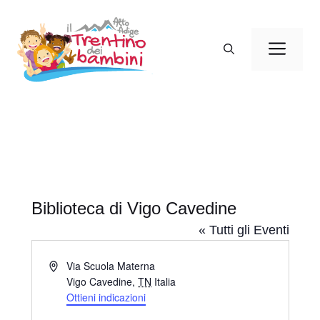
Vai
al
Men
contenuto
Biblioteca di Vigo Cavedine
« Tutti gli Eventi
I
Via Scuola Materna
n
Vigo Cavedine
,
TN
Italia
d
Ottieni indicazioni
i