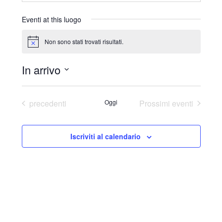
r
i
Eventi at this luogo
z
z
Non sono stati trovati risultati.
N
o
o
t
In arrivo
i
c
S
e
e
Eventi
precedenti
Oggi
Prossimi eventi
l
e
Iscriviti al calendario
z
i
o
n
a
l
a