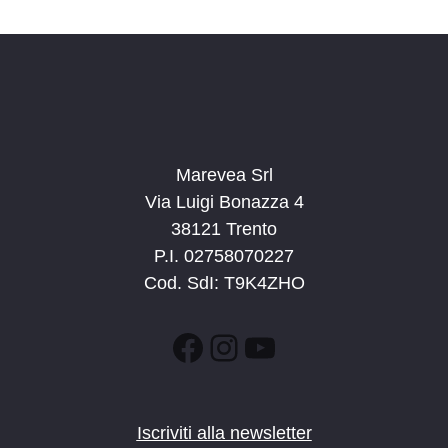
d
a
t
a
.
Marevea Srl
Via Luigi Bonazza 4
38121 Trento
P.I. 02758070227
Cod. SdI: T9K4ZHO
Facebook
Instagram
YouTube
Iscriviti alla newsletter