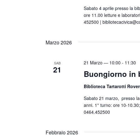
n
Sabato 4 aprile presso la bib
a
ore 11.00 letture e laborator
l
452500 | bibliotecacivica@c
a
d
Marzo 2026
a
t
a
21 Marzo — 10:00
-
11:30
SAB
21
.
Buongiorno in b
Biblioteca Tartarotti Rove
Sabato 21 marzo, presso la B
anni. 1° turno: ore 10-10.30;
0464.452500
Febbraio 2026