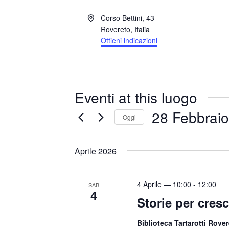
I
Corso Bettini, 43
n
Rovereto
,
Italia
d
Ottieni indicazioni
i
r
i
z
Eventi at this luogo
z
o
28 Febbraio
Oggi
S
e
Aprile 2026
l
e
4 Aprile — 10:00
-
12:00
SAB
z
4
Storie per cres
i
o
Biblioteca Tartarotti Rove