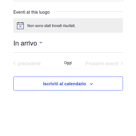
r
i
Eventi at this luogo
z
z
Non sono stati trovati risultati.
N
o
o
t
In arrivo
i
c
S
e
e
Eventi
precedenti
Oggi
Prossimi eventi
l
e
Iscriviti al calendario
z
i
o
n
a
l
a