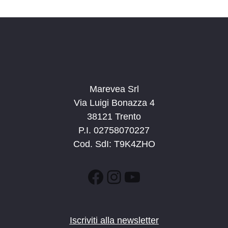
d
a
t
a
.
Marevea Srl
Via Luigi Bonazza 4
38121 Trento
P.I. 02758070227
Cod. SdI: T9K4ZHO
Facebook
Instagram
YouTube
Iscriviti alla newsletter