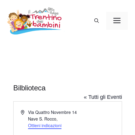
Vai
al
Men
contenuto
Bilblioteca
« Tutti gli Eventi
I
Via Quattro Novembre 14
n
Nave S. Rocco
,
d
Ottieni indicazioni
i