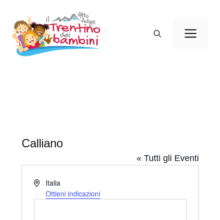
Vai
al
Men
contenuto
Calliano
« Tutti gli Eventi
I
Italia
n
Ottieni indicazioni
d
i