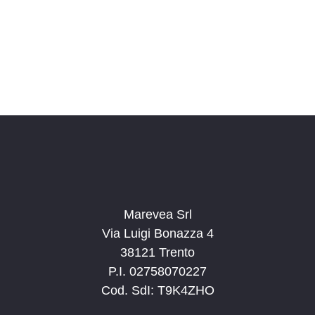
o
n
a
l
a
d
a
t
a
.
Marevea Srl
Via Luigi Bonazza 4
38121 Trento
P.I. 02758070227
Cod. SdI: T9K4ZHO