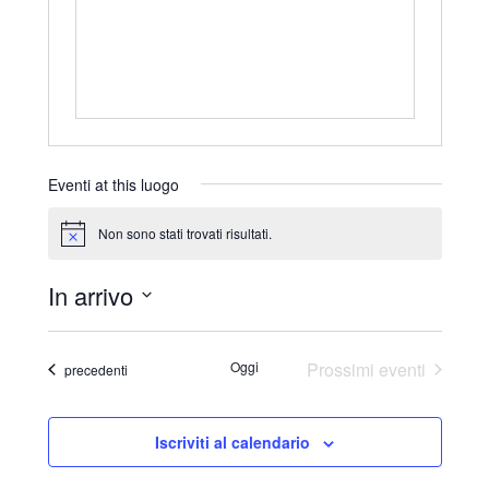
r
i
z
z
o
Eventi at this luogo
Non sono stati trovati risultati.
N
o
t
In arrivo
i
c
S
e
e
Oggi
Prossimi eventi
Eventi
precedenti
l
e
Iscriviti al calendario
z
i