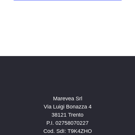
i
o
n
a
l
a
d
a
t
a
.
Marevea Srl
Via Luigi Bonazza 4
38121 Trento
P.I. 02758070227
Cod. SdI: T9K4ZHO