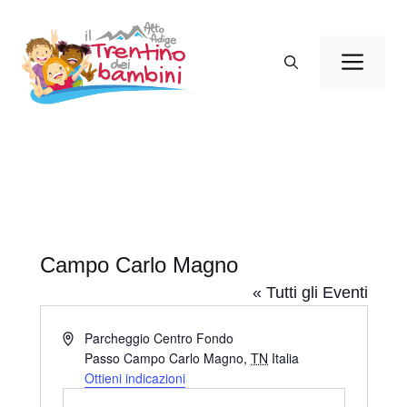
Vai
al
Men
contenuto
Campo Carlo Magno
« Tutti gli Eventi
I
Parcheggio Centro Fondo
n
Passo Campo Carlo Magno
,
TN
Italia
d
Ottieni indicazioni
i