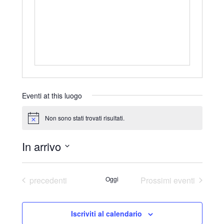
r
i
z
z
o
Eventi at this luogo
Non sono stati trovati risultati.
N
o
t
In arrivo
i
c
S
e
e
Eventi
precedenti
Oggi
Prossimi eventi
l
e
Iscriviti al calendario
z