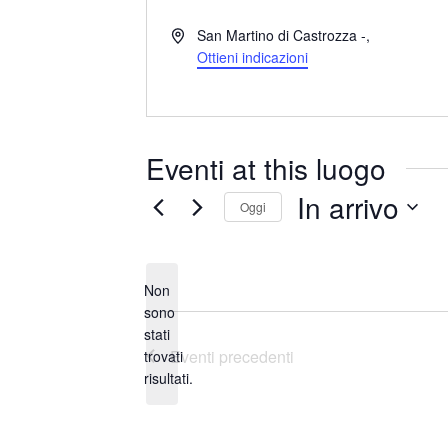
I
San Martino di Castrozza -
,
n
Ottieni indicazioni
d
i
r
i
Eventi at this luogo
z
z
In arrivo
Oggi
o
S
e
Non
l
sono
e
stati
N
z
Eventi
precedenti
trovati
o
i
risultati.
t
o
i
n
c