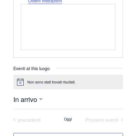
d
Ottieni indicazioni
i
r
i
z
z
o
Eventi at this luogo
Non sono stati trovati risultati.
N
o
t
In arrivo
i
c
S
e
e
Eventi
precedenti
Oggi
Prossimi eventi
l
e