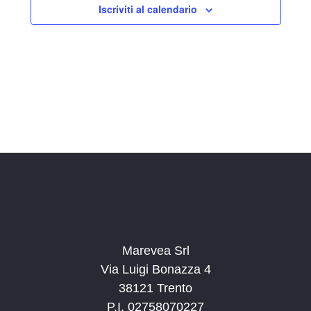
Iscriviti al calendario
z
i
o
n
a
l
a
d
a
t
a
.
Marevea Srl
Via Luigi Bonazza 4
38121 Trento
P.I. 02758070227