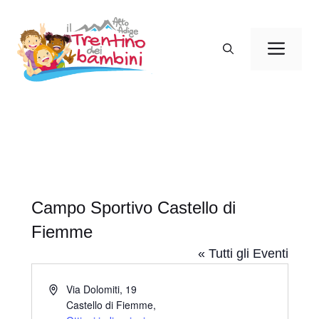
Vai
al
Men
contenuto
Campo Sportivo Castello di
Fiemme
« Tutti gli Eventi
I
Via Dolomiti, 19
n
Castello di Fiemme
,