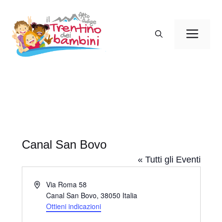
Vai
al
Men
contenuto
Canal San Bovo
« Tutti gli Eventi
I
Via Roma 58
n
Canal San Bovo
,
38050
Italia
d
Ottieni indicazioni
i