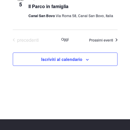
5
Il Parco in famiglia
a
.
Canal San Bovo
Via Roma 58, Canal San Bovo, Italia
Eventi
precedenti
Oggi
Prossimi eventi
Iscriviti al calendario