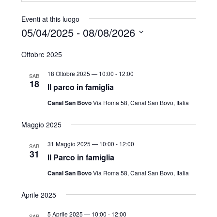
r
i
Eventi at this luogo
z
05/04/2025
 - 
08/08/2026
z
S
o
Ottobre 2025
e
l
18 Ottobre 2025 — 10:00
-
12:00
SAB
18
e
Il parco in famiglia
z
Canal San Bovo
Via Roma 58, Canal San Bovo, Italia
i
o
Maggio 2025
n
31 Maggio 2025 — 10:00
-
12:00
SAB
a
31
Il Parco in famiglia
l
Canal San Bovo
Via Roma 58, Canal San Bovo, Italia
a
d
Aprile 2025
a
5 Aprile 2025 — 10:00
-
12:00
t
SAB