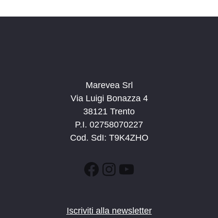
d
a
t
a
.
Marevea Srl
Via Luigi Bonazza 4
38121 Trento
P.I. 02758070227
Cod. SdI: T9K4ZHO
Facebook
Instagram
YouTube
Iscriviti alla newsletter