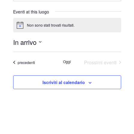
r
i
Eventi at this luogo
z
z
Non sono stati trovati risultati.
N
o
o
t
In arrivo
i
c
S
e
e
Oggi
Prossimi eventi
Eventi
precedenti
l
e
Iscriviti al calendario
z
i
o
n
a
l
a