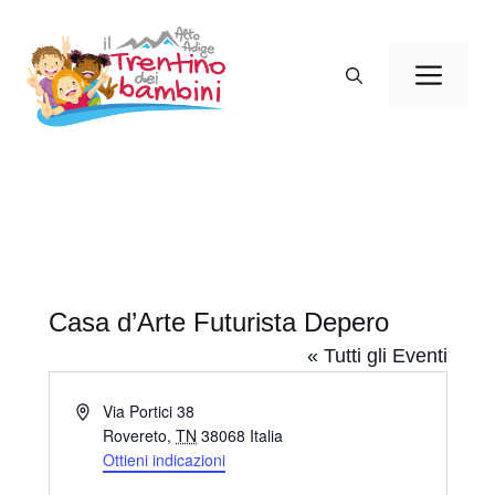
Vai
al
Men
contenuto
Casa d’Arte Futurista Depero
« Tutti gli Eventi
I
Via Portici 38
n
Rovereto
,
TN
38068
Italia
d
Ottieni indicazioni
i