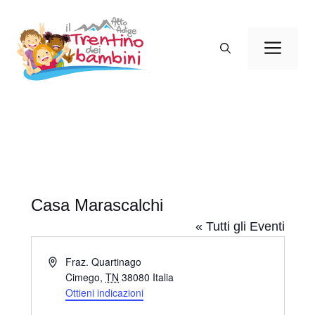
Vai
al
Men
contenuto
Casa Marascalchi
« Tutti gli Eventi
I
Fraz. Quartinago
n
Cimego
,
TN
38080
Italia
d
Ottieni indicazioni
i