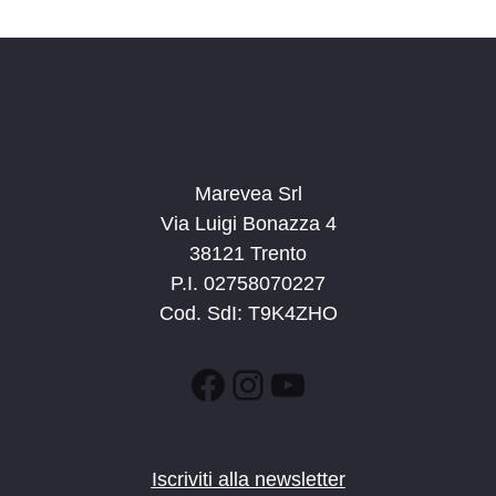
d
a
t
a
.
Marevea Srl
Via Luigi Bonazza 4
38121 Trento
P.I. 02758070227
Cod. SdI: T9K4ZHO
Facebook
Instagram
YouTube
Iscriviti alla newsletter