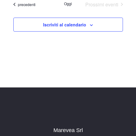
Oggi
Prossimi eventi
Eventi
precedenti
Iscriviti al calendario
Marevea Srl