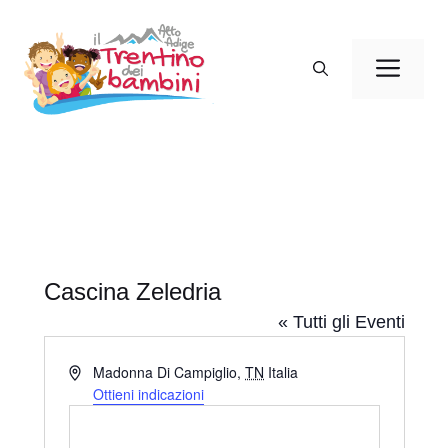
Vai
al
Men
contenuto
Cascina Zeledria
« Tutti gli Eventi
I
Madonna Di Campiglio
,
TN
Italia
n
Ottieni indicazioni
d
i