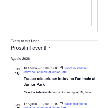
r
i
z
z
o
Eventi at this luogo
Prossimi eventi
S
Agosto 2026
e
l
10 Agosto — 10:00
-
12:00
Tracce misteriose:
LUN
indovina l’animale al Junior Park
10
e
Tracce misteriose: indovina l’animale al
z
Junior Park
i
Cascina Zeledria
Madonna Di Campiglio, TN, Italia
o
n
17 Agosto — 10:00
-
12:00
Tracce misteriose:
LUN
a
indovina l’animale al Junior Park