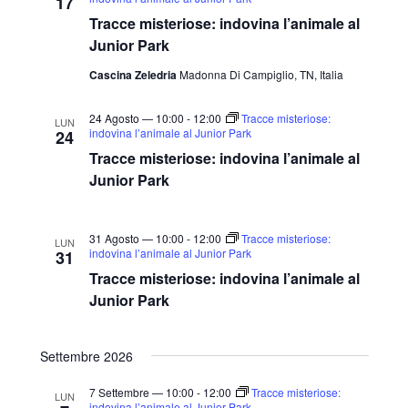
17
l
Tracce misteriose: indovina l’animale al
a
Junior Park
d
Cascina Zeledria
Madonna Di Campiglio, TN, Italia
a
t
24 Agosto — 10:00
-
12:00
Tracce misteriose:
LUN
indovina l’animale al Junior Park
24
a
Tracce misteriose: indovina l’animale al
.
Junior Park
31 Agosto — 10:00
-
12:00
Tracce misteriose:
LUN
indovina l’animale al Junior Park
31
Tracce misteriose: indovina l’animale al
Junior Park
Settembre 2026
7 Settembre — 10:00
-
12:00
Tracce misteriose:
LUN
indovina l’animale al Junior Park