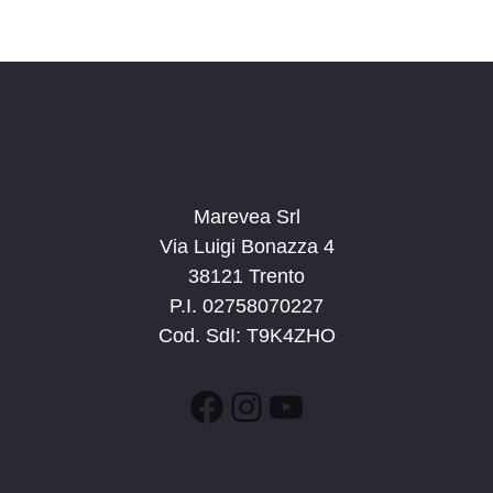
a
d
a
t
a
.
Marevea Srl
Via Luigi Bonazza 4
38121 Trento
P.I. 02758070227
Cod. SdI: T9K4ZHO
Facebook
Instagram
YouTube