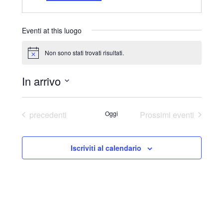
r
i
z
Eventi at this luogo
z
o
Non sono stati trovati risultati.
N
o
t
In arrivo
i
c
S
e
e
Eventi
precedenti
Oggi
Prossimi eventi
l
e
Iscriviti al calendario
z
i
o
n
a
l