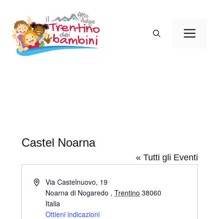
Vai
al
Men
contenuto
Castel Noarna
« Tutti gli Eventi
I
Via Castelnuovo, 19
n
Noarna di Nogaredo
,
Trentino
38060
d
Italia
i
Ottieni indicazioni