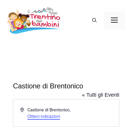
Vai
al
Men
contenuto
Castione di Brentonico
« Tutti gli Eventi
I
Castione di Brentonico
,
n
Ottieni indicazioni
d
i