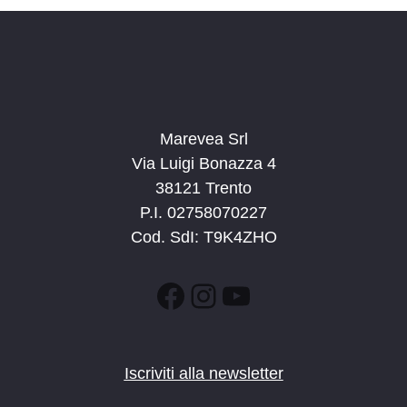
a
t
a
.
Marevea Srl
Via Luigi Bonazza 4
38121 Trento
P.I. 02758070227
Cod. SdI: T9K4ZHO
Facebook
Instagram
YouTube
Iscriviti alla newsletter