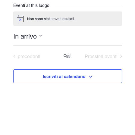
r
Eventi at this luogo
i
z
Non sono stati trovati risultati.
N
z
o
o
t
In arrivo
i
c
S
e
e
Eventi
precedenti
Oggi
Prossimi eventi
l
e
Iscriviti al calendario
z
i
o
n
a
l
a
d