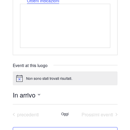
d
Ottieni indicazioni
i
r
i
z
z
o
Eventi at this luogo
Non sono stati trovati risultati.
N
o
t
In arrivo
i
c
S
e
e
Eventi
precedenti
Oggi
Prossimi eventi
l
e