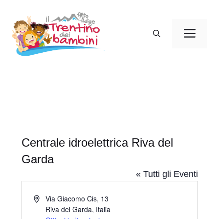
Vai
al
Men
contenuto
Centrale idroelettrica Riva del
Garda
« Tutti gli Eventi
I
Via Giacomo Cis, 13
n
Riva del Garda
,
Italia