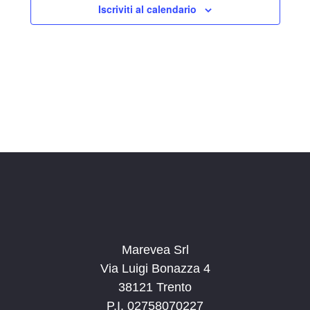
Iscriviti al calendario
z
i
o
n
a
l
a
d
a
t
a
.
Marevea Srl
Via Luigi Bonazza 4
38121 Trento
P.I. 02758070227