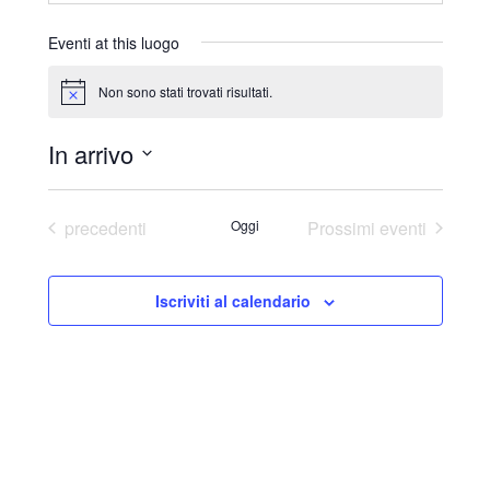
r
i
Eventi at this luogo
z
z
Non sono stati trovati risultati.
N
o
o
t
In arrivo
i
c
S
e
e
Eventi
precedenti
Oggi
Prossimi eventi
l
e
Iscriviti al calendario
z
i
o
n
a
l
a