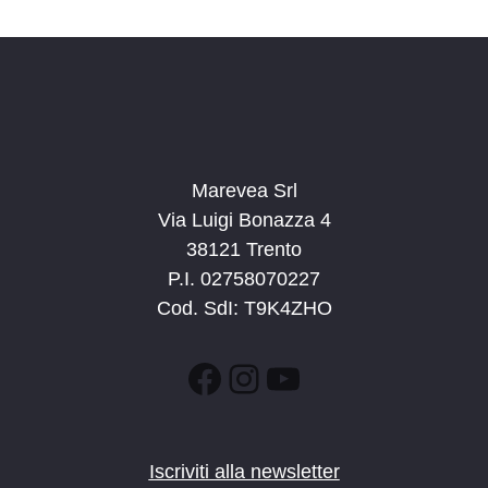
d
a
t
a
.
Marevea Srl
Via Luigi Bonazza 4
38121 Trento
P.I. 02758070227
Cod. SdI: T9K4ZHO
Facebook
Instagram
YouTube
Iscriviti alla newsletter