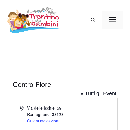
Vai
al
Men
contenuto
Centro Fiore
« Tutti gli Eventi
I
Via delle Ischie, 59
n
Romagnano
,
38123
d
Ottieni indicazioni
i