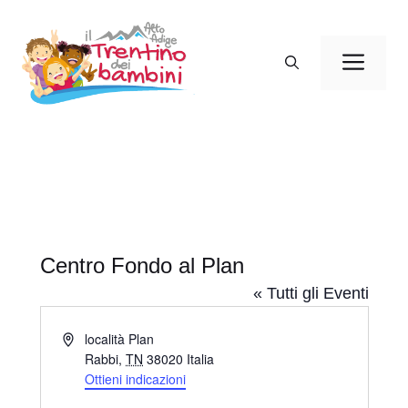
Vai
al
Men
contenuto
Centro Fondo al Plan
« Tutti gli Eventi
I
località Plan
n
Rabbi
,
TN
38020
Italia
d
Ottieni indicazioni
i