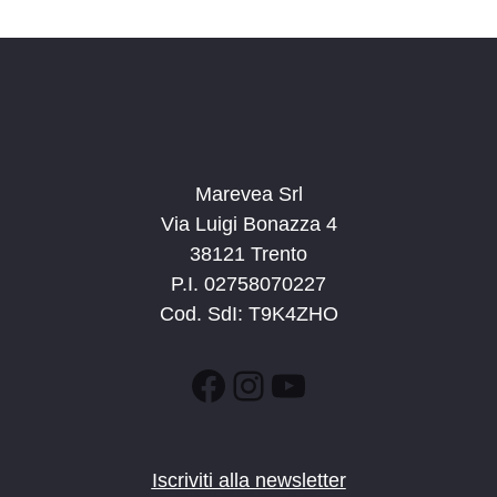
d
a
t
a
.
Marevea Srl
Via Luigi Bonazza 4
38121 Trento
P.I. 02758070227
Cod. SdI: T9K4ZHO
Facebook
Instagram
YouTube
Iscriviti alla newsletter