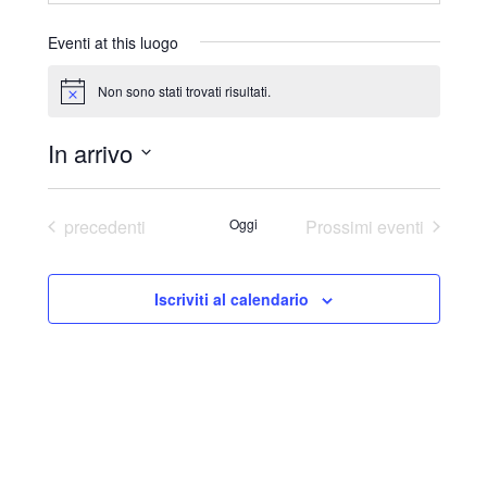
r
i
Eventi at this luogo
z
z
Non sono stati trovati risultati.
N
o
o
t
In arrivo
i
c
S
e
e
Eventi
precedenti
Oggi
Prossimi eventi
l
e
Iscriviti al calendario
z
i
o
n
a
l
a