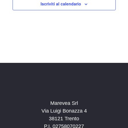
Iscriviti al calendario
z
i
o
n
a
l
a
d
a
t
a
.
Marevea Srl
Via Luigi Bonazza 4
38121 Trento
P.I. 02758070227