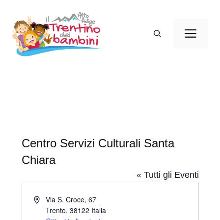
Vai
al
Men
contenuto
Centro Servizi Culturali Santa
Chiara
« Tutti gli Eventi
I
Via S. Croce, 67
n
Trento
,
38122
Italia