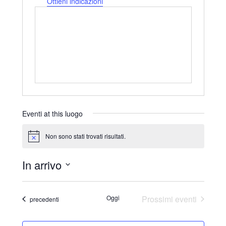
d
Ottieni indicazioni
i
r
i
z
z
o
Eventi at this luogo
Non sono stati trovati risultati.
N
o
t
In arrivo
i
c
S
e
e
Oggi
Prossimi eventi
Eventi
precedenti
l
e