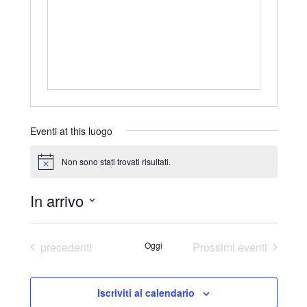
r
i
z
z
o
Eventi at this luogo
Non sono stati trovati risultati.
N
o
t
In arrivo
i
c
S
e
e
Eventi
precedenti
Oggi
Prossimi eventi
l
e
Iscriviti al calendario
z