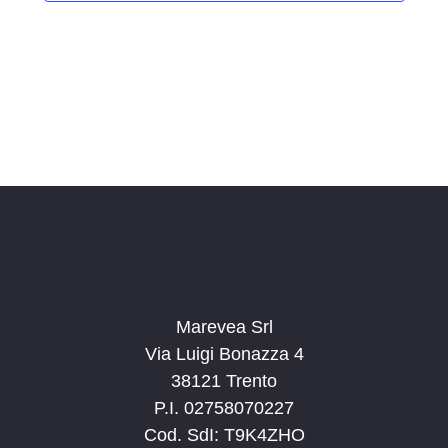
i
o
n
a
l
a
d
a
t
a
.
Marevea Srl
Via Luigi Bonazza 4
38121 Trento
P.I. 02758070227
Cod. SdI: T9K4ZHO