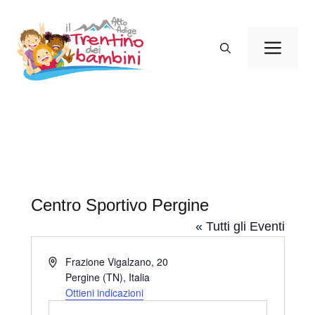
Vai
al
Men
contenuto
Centro Sportivo Pergine
« Tutti gli Eventi
I
Frazione Vigalzano, 20
n
Pergine (TN)
,
Italia
d
Ottieni indicazioni
i