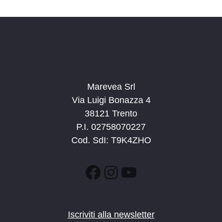
d
a
t
a
.
Marevea Srl
Via Luigi Bonazza 4
38121 Trento
P.I. 02758070227
Cod. SdI: T9K4ZHO
Facebook
Instagram
YouTube
Iscriviti alla newsletter