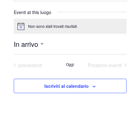
r
i
Eventi at this luogo
z
z
Non sono stati trovati risultati.
N
o
o
t
In arrivo
i
c
S
e
e
Eventi
precedenti
Oggi
Prossimi eventi
l
e
Iscriviti al calendario
z
i
o
n
a
l
a