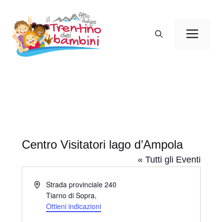
Vai
al
Men
contenuto
Centro Visitatori lago d’Ampola
« Tutti gli Eventi
I
Strada provinciale 240
n
Tiarno di Sopra
,
d
Ottieni indicazioni
i