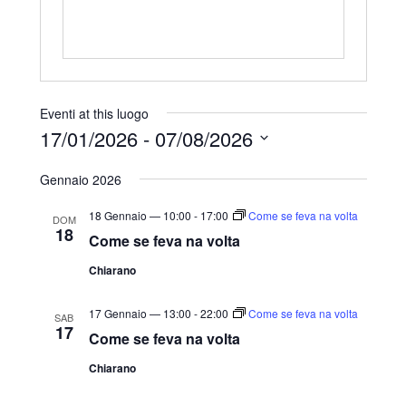
Eventi at this luogo
17/01/2026
 - 
07/08/2026
S
Gennaio 2026
e
l
18 Gennaio — 10:00
-
17:00
Come se feva na volta
DOM
18
e
Come se feva na volta
z
Chiarano
i
o
17 Gennaio — 13:00
-
22:00
Come se feva na volta
SAB
17
n
Come se feva na volta
a
Chiarano
l